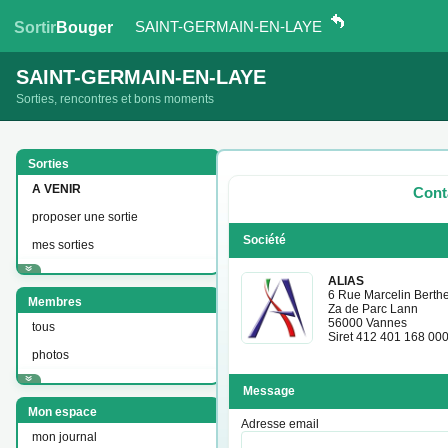
SAINT-GERMAIN-EN-LAYE
Sortir
Bouger
SAINT-GERMAIN-EN-LAYE
Sorties, rencontres et bons moments
Sorties
A VENIR
Cont
proposer une sortie
Société
mes sorties
ALIAS
6 Rue Marcelin Berthe
Membres
Za de Parc Lann
56000 Vannes
tous
Siret 412 401 168 00
photos
Message
Mon espace
Adresse email
mon journal