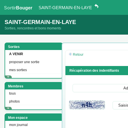
SAINT-GERMAIN-EN-LAYE
Sortir
Bouger
SAINT-GERMAIN-EN-LAYE
Sorties, rencontres et bons moments
Sorties
A VENIR
Retour
proposer une sortie
mes sorties
Récupération des indentifiants
Membres
tous
photos
Mon espace
mon journal