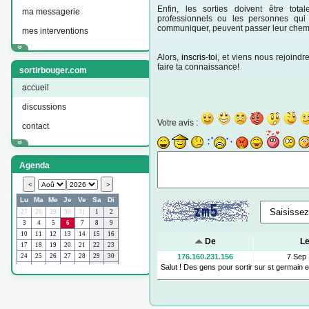
Enfin, les sorties doivent être tot
ma messagerie
professionnels ou les personnes qui 
communiquer, peuvent passer leur chem
mes interventions
Alors,
inscris-toi
, et viens nous rejoindr
faire ta connaissance!
sortirbouger.com
accueil
discussions
Votre avis :
contact
Agenda
De
L
176.160.231.156
7 Sep 
Salut ! Des gens pour sortir sur st germain e