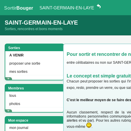
SAINT-GERMAIN-EN-LAYE
Sortir
Bouger
SAINT-GERMAIN-EN-LAYE
Sorties, rencontres et bons moments
Sorties
Pour sortir et rencontrer de 
A VENIR
entre célibataires ou non sur SAINT-GE
proposer une sortie
mes sorties
Le concept est simple gratuit
Chacun peut proposer les sorties qui l'in
expo, resto, prendre un verre, ou que sa
Membres
tous
C'est le meilleur moyen de se faire de
photos
Aucun classement, respect de la vie
informations personnelles communiquée
Mon espace
alertes
et
vu par
). Pour les autres rubriq
vous-même
.
mon journal